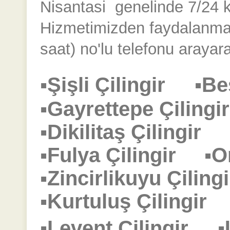
Nisantasi
genelinde 7/24 kes
Hizmetimizden faydalanmak
saat) no'lu telefonu arayara
▪Şişli Çilingir
▪Be
▪Gayrettepe Çilin
▪Dikilitaş Çilingir
▪Fulya Çilingir
▪O
▪Zincirlikuyu Çili
▪Kurtuluş Çilingi
▪Levent Çilingir
▪