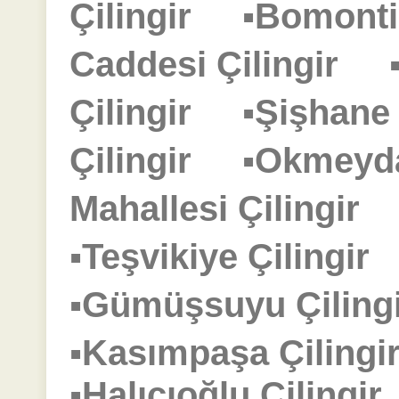
Çilingir
▪Bomonti
Caddesi Çilingir
Çilingir
▪Şişhane
Çilingir
▪Okmeyd
Mahallesi Çilingir
▪Teşvikiye Çilingi
▪Gümüşsuyu Çilin
▪Kasımpaşa Çilin
▪Halıcıoğlu Çiling