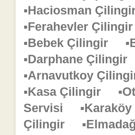
▪Haciosman Çilin
▪Ferahevler Çiling
▪Bebek Çilingir
▪
▪Darphane Çilingi
▪Arnavutkoy Çilin
▪Kasa Çilingir
▪O
Servisi
▪Karaköy
Çilingir
▪Elmadağ