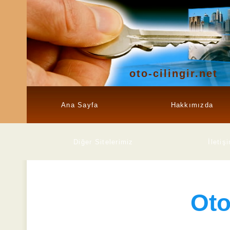
oto-cilingir.net
Ana Sayfa
Hakkımızda
Diğer Sitelerimiz
İletiş
Ot