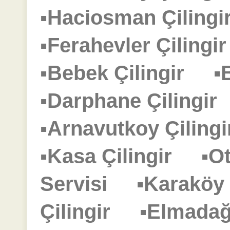
▪Haciosman Çilin
▪Ferahevler Çiling
▪Bebek Çilingir
▪
▪Darphane Çilingi
▪Arnavutkoy Çilin
▪Kasa Çilingir
▪O
Servisi
▪Karaköy
Çilingir
▪Elmadağ