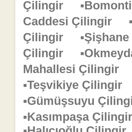
Çilingir
▪Bomonti
Caddesi Çilingir
Çilingir
▪Şişhane
Çilingir
▪Okmeyd
Mahallesi Çilingir
▪Teşvikiye Çilingi
▪Gümüşsuyu Çilin
▪Kasımpaşa Çilin
▪Halıcıoğlu Çiling