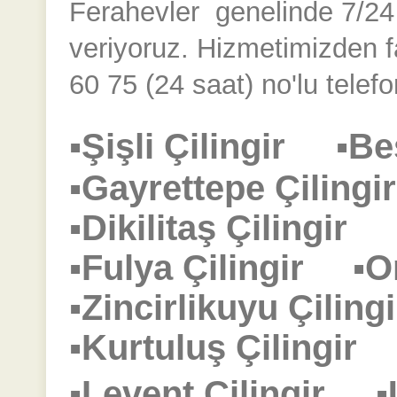
Ferahevler
genelinde 7/24 k
veriyoruz. Hizmetimizden 
60 75 (24 saat) no'lu telefo
▪Şişli Çilingir
▪Be
▪Gayrettepe Çilin
▪Dikilitaş Çilingir
▪Fulya Çilingir
▪O
▪Zincirlikuyu Çili
▪Kurtuluş Çilingi
▪Levent Çilingir
▪