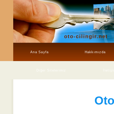
oto-cilingir.net
Ana Sayfa
Hakkımızda
Diğer Sitelerimiz
İletiş
Ot